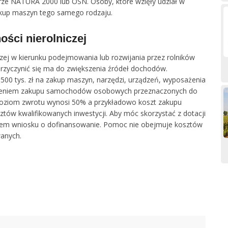
rze NATURA 2000 lub OSN. Osoby, które wzięły udział w
up maszyn tego samego rodzaju.
ości nierolniczej
czej w kierunku podejmowania lub rozwijania przez rolników
 przyczynić się ma do zwiększenia źródeł dochodów.
00 tys. zł na zakup maszyn, narzędzi, urządzeń, wyposażenia
łączeniem zakupu samochodów osobowych przeznaczonych do
 Poziom zwrotu wynosi 50% a przykładowo koszt zakupu
ztów kwalifikowanych inwestycji. Aby móc skorzystać z dotacji
niem wniosku o dofinansowanie. Pomoc nie obejmuje kosztów
wanych.