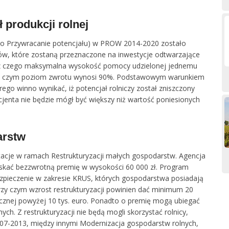
 produkcji rolnej
io Przywracanie potencjału) w PROW 2014-2020 zostało
w, które zostaną przeznaczone na inwestycje odtwarzające
o, z czego maksymalna wysokość pomocy udzielonej jednemu
przy czym poziom zwrotu wynosi 90%. Podstawowym warunkiem
rego winno wynikać, iż potencjał rolniczy został zniszczony
cjenta nie będzie mógł być większy niż wartość poniesionych
arstw
tacje w ramach Restrukturyzacji małych gospodarstw. Agencja
zyskać bezzwrotną premię w wysokości 60 000 zł. Program
ezpieczenie w zakresie KRUS, których gospodarstwa posiadają
przy czym wzrost restrukturyzacji powinien dać minimum 20
cznej powyżej 10 tys. euro. Ponadto o premię mogą ubiegać
ych. Z restrukturyzacji nie będą mogli skorzystać rolnicy,
07-2013, między innymi Modernizacja gospodarstw rolnych,