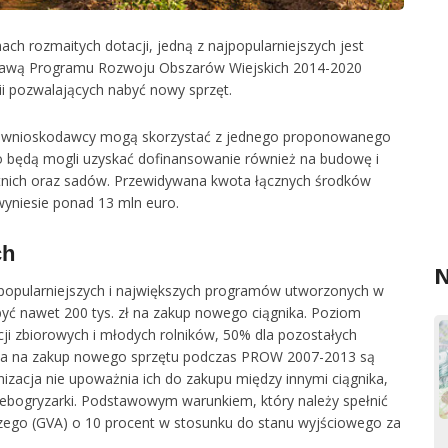
ch rozmaitych dotacji, jedną z najpopularniejszych jest
prawą Programu Rozwoju Obszarów Wiejskich 2014-2020
ii pozwalających nabyć nowy sprzęt.
ych wnioskodawcy mogą skorzystać z jednego proponowanego
będą mogli uzyskać dofinansowanie również na budowę i
etnich oraz sadów. Przewidywana kwota łącznych środków
wyniesie ponad 13 mln euro.
ch
N
jpopularniejszych i największych programów utworzonych w
ć nawet 200 tys. zł na zakup nowego ciągnika. Poziom
ji zbiorowych i młodych rolników, 50% dla pozostałych
owania na zakup nowego sprzętu podczas PROW 2007-2013 są
zacja nie upoważnia ich do zakupu między innymi ciągnika,
 glebogryzarki. Podstawowym warunkiem, który należy spełnić
zego (GVA) o 10 procent w stosunku do stanu wyjściowego za