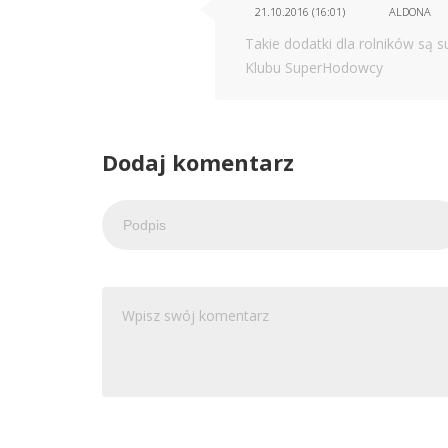
21.10.2016 (16:01)
ALDONA
Takie dodatki dla rolników są s
Klubu SuperHodowcy
Dodaj komentarz