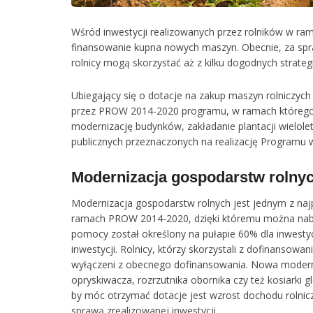
Wśród inwestycji realizowanych przez rolników w rama
finansowanie kupna nowych maszyn. Obecnie, za s
rolnicy mogą skorzystać aż z kilku dogodnych strateg
Ubiegający się o dotacje na zakup maszyn rolnicz
przez PROW 2014-2020 programu, w ramach którego 
modernizację budynków, zakładanie plantacji wielol
publicznych przeznaczonych na realizację Programu 
Modernizacja gospodarstw rolny
Modernizacja gospodarstw rolnych jest jednym z na
ramach PROW 2014-2020, dzięki któremu można naby
pomocy został określony na pułapie 60% dla inwestyc
inwestycji. Rolnicy, którzy skorzystali z dofinans
wyłączeni z obecnego dofinansowania. Nowa moderni
opryskiwacza, rozrzutnika obornika czy też kosiarki
by móc otrzymać dotacje jest wzrost dochodu rolnic
sprawą zrealizowanej inwestycji.