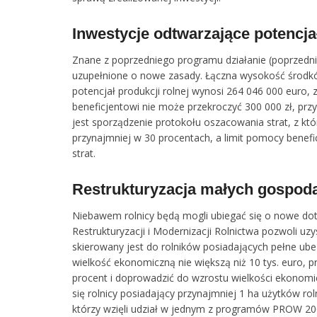
Inwestycje odtwarzające potencjał
Znane z poprzedniego programu działanie (poprzedn
uzupełnione o nowe zasady. Łączna wysokość środkó
potencjał produkcji rolnej wynosi 264 046 000 eur
beneficjentowi nie może przekroczyć 300 000 zł, 
jest sporządzenie protokołu oszacowania strat, z któ
przynajmniej w 30 procentach, a limit pomocy benefi
strat.
Restrukturyzacja małych gospod
Niebawem rolnicy będą mogli ubiegać się o nowe do
Restrukturyzacji i Modernizacji Rolnictwa pozwoli u
skierowany jest do rolników posiadających pełne ub
wielkość ekonomiczną nie większą niż 10 tys. euro, 
procent i doprowadzić do wzrostu wielkości ekonomi
się rolnicy posiadający przynajmniej 1 ha użytków roln
którzy wzięli udział w jednym z programów PROW 20