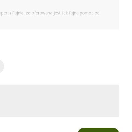
uper ;) Fajnie, że oferowana jest też fajna pomoc od