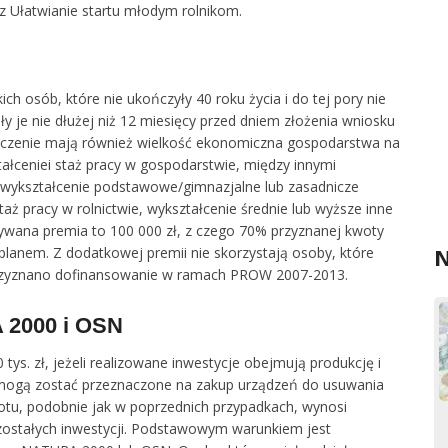
az Ułatwianie startu młodym rolnikom.
ch osób, które nie ukończyły 40 roku życia i do tej pory nie
y je nie dłużej niż 12 miesięcy przed dniem złożenia wniosku
czenie mają również wielkość ekonomiczna gospodarstwa na
ałceniei staż pracy w gospodarstwie, między innymi
, wykształcenie podstawowe/gimnazjalne lub zasadnicze
staż pracy w rolnictwie, wykształcenie średnie lub wyższe inne
ewidywana premia to 100 000 zł, z czego 70% przyznanej kwoty
N
planem. Z dodatkowej premii nie skorzystają osoby, które
e przyznano dofinansowanie w ramach PROW 2007-2013.
 2000 i OSN
s. zł, jeżeli realizowane inwestycje obejmują produkcję i
 mogą zostać przeznaczone na zakup urządzeń do usuwania
otu, podobnie jak w poprzednich przypadkach, wynosi
zostałych inwestycji. Podstawowym warunkiem jest