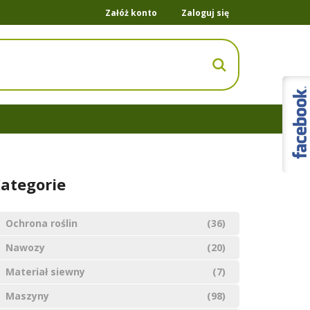
Załóż konto
Zaloguj się
ategorie
Ochrona roślin
(36)
Nawozy
(20)
Materiał siewny
(7)
Maszyny
(98)