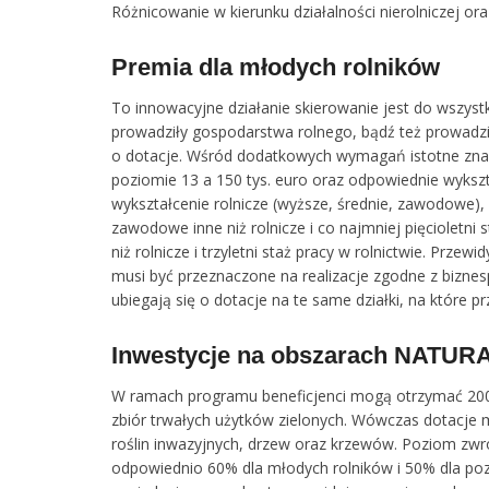
Różnicowanie w kierunku działalności nierolniczej or
Premia dla młodych rolników
To innowacyjne działanie skierowanie jest do wszystki
prowadziły gospodarstwa rolnego, bądź też prowadził
o dotacje. Wśród dodatkowych wymagań istotne zna
poziomie 13 a 150 tys. euro oraz odpowiednie wykszt
wykształcenie rolnicze (wyższe, średnie, zawodowe)
zawodowe inne niż rolnicze i co najmniej pięcioletni 
niż rolnicze i trzyletni staż pracy w rolnictwie. Prz
musi być przeznaczone na realizacje zgodne z biznes
ubiegają się o dotacje na te same działki, na któr
Inwestycje na obszarach NATURA
W ramach programu beneficjenci mogą otrzymać 200 ty
zbiór trwałych użytków zielonych. Wówczas dotacje
roślin inwazyjnych, drzew oraz krzewów. Poziom zwr
odpowiednio 60% dla młodych rolników i 50% dla po