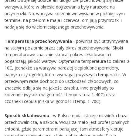
przechowuje się dobrze ani długo. Źle przechowują się także
warzywa, które w okresie dojrzewania były narażone na
przymrozki. Np. warzywa korzeniowe wysiane w późniejszym
terminie, na przełomie maja i czerwca, omijają przymrozki i
nadają się do wielomiesięcznego przechowywania,
Temperatura przechowywania
- powinna być utrzymywana
na stałym poziomie przez cały okres przechowywania. Skoki
temperaturowe znacznie skracają okres składowania i
pogarszają jakość warzyw. Optymalna temperatura to zakres 0-
10C, jednakże są warzywa bardziej ciepłolubne (pomidory,
papryka czy ogórki), które wymagają wyższych temperatur. W
przeciwnym razie dochodzi do uszkodzeń chłodowych, co
znacznie odbija się na jakości zasobu. Inne przykłady to
korzenne (wysoka wilgotność i temperatura 1-40C) oraz
czosnek i cebula (niska wilgotność i temp. 1-70C).
Sposób składowania
- w Polsce nadal istnieje niewielka baza
przechowalnicza, a szkoda. Wciąż za mało jest profesjonalnych
chłodni, gdzie parametrami panującej tam atmosfery kieruje
komputer zapewniający, stałe, optymalne warunki. Takie