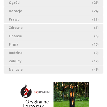
Ogród
(29)
Dotacje
(24)
Prawo
(33)
Zdrowie
(3)
Finanse
(6)
Firma
(10)
Rodzina
(0)
Zakupy
(12)
Na luzie
(49)