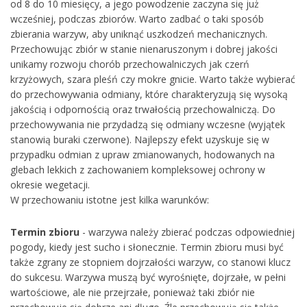
od 8 do 10 miesięcy, a jego powodzenie zaczyna się już
wcześniej, podczas zbiorów. Warto zadbać o taki sposób
zbierania warzyw, aby uniknąć uszkodzeń mechanicznych.
Przechowując zbiór w stanie nienaruszonym i dobrej jakości
unikamy rozwoju chorób przechowalniczych jak czerń
krzyżowych, szara pleśń czy mokre gnicie. Warto także wybierać
do przechowywania odmiany, które charakteryzują się wysoką
jakością i odpornością oraz trwałością przechowalniczą. Do
przechowywania nie przydadzą się odmiany wczesne (wyjątek
stanowią buraki czerwone). Najlepszy efekt uzyskuje się w
przypadku odmian z upraw zmianowanych, hodowanych na
glebach lekkich z zachowaniem kompleksowej ochrony w
okresie wegetacji.
W przechowaniu istotne jest kilka warunków:
Termin zbioru
- warzywa należy zbierać podczas odpowiedniej
pogody, kiedy jest sucho i słonecznie. Termin zbioru musi być
także zgrany ze stopniem dojrzałości warzyw, co stanowi klucz
do sukcesu. Warzywa muszą być wyrośnięte, dojrzałe, w pełni
wartościowe, ale nie przejrzałe, ponieważ taki zbiór nie