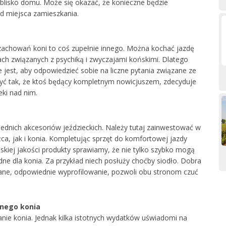
 blisko domu. Może się okazać, że konieczne będzie
od miejsca zamieszkania.
i zachowań koni to coś zupełnie innego. Można kochać jazdę
tach związanych z psychiką i zwyczajami końskimi. Dlatego
e jest, aby odpowiedzieć sobie na liczne pytania związane ze
yć tak, że ktoś będący kompletnym nowicjuszem, zdecyduje
eki nad nim.
ednich akcesoriów jeździeckich. Należy tutaj zainwestować w
ca, jak i konia. Kompletując sprzęt do komfortowej jazdy
pskiej jakości produkty sprawiamy, że nie tylko szybko mogą
ne dla konia. Za przykład niech posłuży choćby siodło. Dobra
nane, odpowiednie wyprofilowanie, pozwoli obu stronom czuć
snego konia
danie konia. Jednak kilka istotnych wydatków uświadomi na