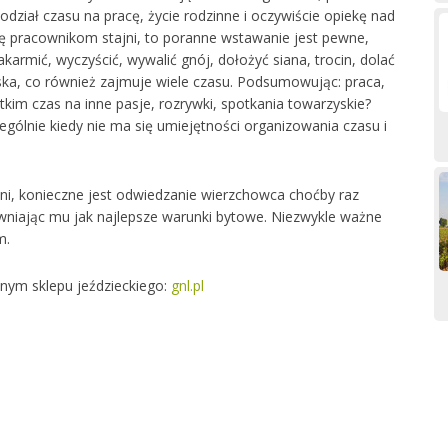
dział czasu na pracę, życie rodzinne i oczywiście opiekę nad
 się pracownikom stajni, to poranne wstawanie jest pewne,
akarmić, wyczyścić, wywalić gnój, dołożyć siana, trocin, dolać
ska, co również zajmuje wiele czasu. Podsumowując: praca,
tkim czas na inne pasje, rozrywki, spotkania towarzyskie?
gólnie kiedy nie ma się umiejętności organizowania czasu i
i, konieczne jest odwiedzanie wierzchowca choćby raz
pewniając mu jak najlepsze warunki bytowe. Niezwykle ważne
m.
nym sklepu jeździeckiego:
gnl.pl