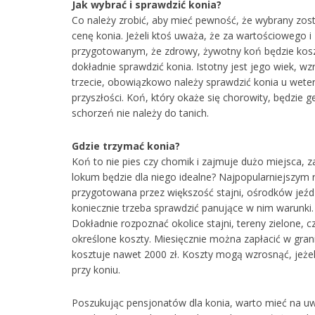
Jak wybrać i sprawdzić konia?
Co należy zrobić, aby mieć pewność, że wybrany zos
cenę konia. Jeżeli ktoś uważa, że za wartościowego i 
przygotowanym, że zdrowy, żywotny koń będzie koszt
dokładnie sprawdzić konia. Istotny jest jego wiek, w
trzecie, obowiązkowo należy sprawdzić konia u weter
przyszłości. Koń, który okaże się chorowity, będzie
schorzeń nie należy do tanich.
Gdzie trzymać konia?
Koń to nie pies czy chomik i zajmuje dużo miejsca, 
lokum będzie dla niego idealne? Najpopularniejszym r
przygotowana przez większość stajni, ośrodków jeźd
koniecznie trzeba sprawdzić panujące w nim warunki.
Dokładnie rozpoznać okolice stajni, tereny zielone, cz
określone koszty. Miesięcznie można zapłacić w granic
kosztuje nawet 2000 zł. Koszty mogą wzrosnąć, jeże
przy koniu.
Poszukując pensjonatów dla konia, warto mieć na uwad