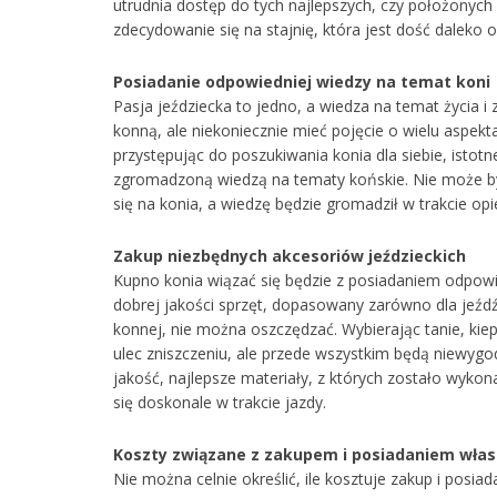
utrudnia dostęp do tych najlepszych, czy położonych
zdecydowanie się na stajnię, która jest dość daleko 
Posiadanie odpowiedniej wiedzy na temat koni
Pasja jeździecka to jedno, a wiedza na temat życia 
konną, ale niekoniecznie mieć pojęcie o wielu aspek
przystępując do poszukiwania konia dla siebie, istotn
zgromadzoną wiedzą na tematy końskie. Nie może b
się na konia, a wiedzę będzie gromadził w trakcie opi
Zakup niezbędnych akcesoriów jeździeckich
Kupno konia wiązać się będzie z posiadaniem odpowi
dobrej jakości sprzęt, dopasowany zarówno dla jeźdź
konnej, nie można oszczędzać. Wybierając tanie, kie
ulec zniszczeniu, ale przede wszystkim będą niewygod
jakość, najlepsze materiały, z których zostało wyko
się doskonale w trakcie jazdy.
Koszty związane z zakupem i posiadaniem wła
Nie można celnie określić, ile kosztuje zakup i posia