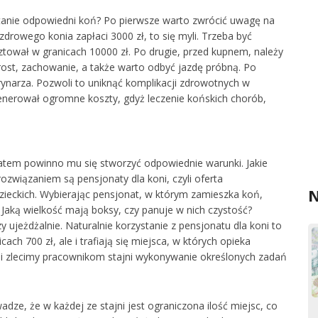
tanie odpowiedni koń? Po pierwsze warto zwrócić uwagę na
zdrowego konia zapłaci 3000 zł, to się myli. Trzeba być
ował w granicach 10000 zł. Po drugie, przed kupnem, należy
zrost, zachowanie, a także warto odbyć jazdę próbną. Po
ynarza. Pozwoli to uniknąć komplikacji zdrowotnych w
 generował ogromne koszty, gdyż leczenie końskich chorób,
zatem powinno mu się stworzyć odpowiednie warunki. Jakie
ozwiązaniem są pensjonaty dla koni, czyli oferta
N
zieckich. Wybierając pensjonat, w którym zamieszka koń,
 Jaką wielkość mają boksy, czy panuje w nich czystość?
y ujeżdżalnie. Naturalnie korzystanie z pensjonatu dla koni to
ach 700 zł, ale i trafiają się miejsca, w których opieka
li zlecimy pracownikom stajni wykonywanie określonych zadań
ze, że w każdej ze stajni jest ograniczona ilość miejsc, co