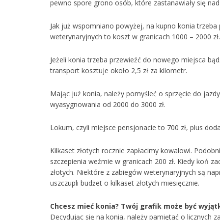
pewno spore grono osób, które zastanawiały się na
Jak już wspomniano powyżej, na kupno konia trzeba 
weterynaryjnych to koszt w granicach 1000 – 2000 zł.
Jeżeli konia trzeba przewieźć do nowego miejsca bą
transport kosztuje około 2,5 zł za kilometr.
Mając już konia, należy pomyśleć o sprzęcie do jazd
wyasygnowania od 2000 do 3000 zł.
Lokum, czyli miejsce pensjonacie to 700 zł, plus do
Kilkaset złotych rocznie zapłacimy kowalowi. Podob
szczepienia weźmie w granicach 200 zł. Kiedy koń zach
złotych. Niektóre z zabiegów weterynaryjnych są n
uszczupli budżet o kilkaset złotych miesięcznie.
Chcesz mieć konia? Twój grafik może być wyjąt
Decydując się na konia, należy pamiętać o licznych 