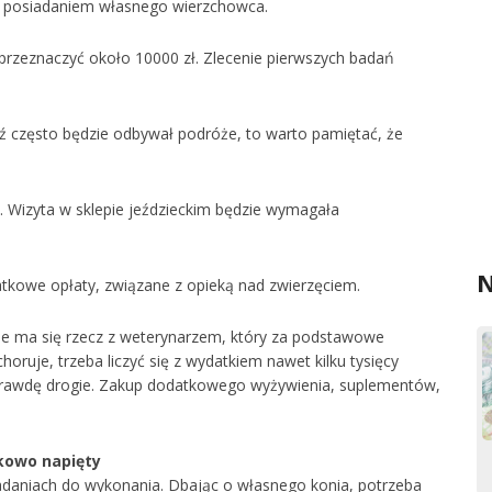
d posiadaniem własnego wierzchowca.
przeznaczyć około 10000 zł. Zlecenie pierwszych badań
dź często będzie odbywał podróże, to warto pamiętać, że
y. Wizyta w sklepie jeździeckim będzie wymagała
N
datkowe opłaty, związane z opieką nad zwierzęciem.
nie ma się rzecz z weterynarzem, który za podstawowe
oruje, trzeba liczyć się z wydatkiem nawet kilku tysięcy
aprawdę drogie. Zakup dodatkowego wyżywienia, suplementów,
kowo napięty
zadaniach do wykonania. Dbając o własnego konia, potrzeba