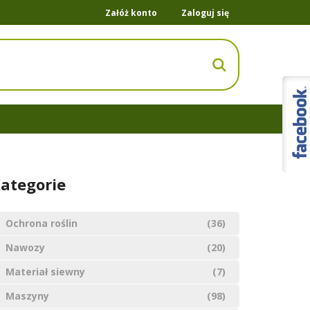
Załóż konto
Zaloguj się
ategorie
Ochrona roślin
(36)
Nawozy
(20)
Materiał siewny
(7)
Maszyny
(98)