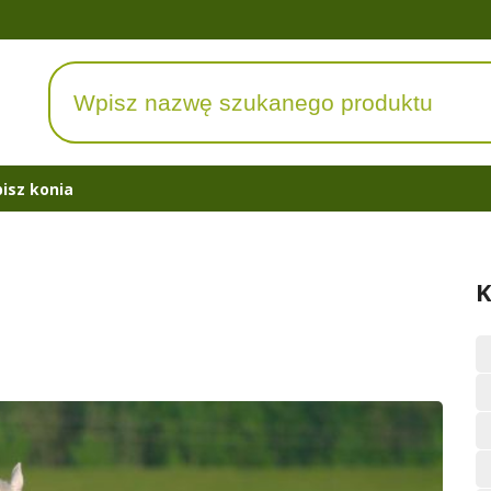
isz konia
K