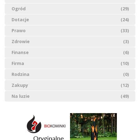
Ogród
(29)
Dotacje
(24)
Prawo
(33)
Zdrowie
(3)
Finanse
(6)
Firma
(10)
Rodzina
(0)
Zakupy
(12)
Na luzie
(49)