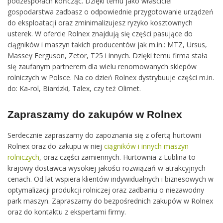
podzespołach kończąc. Dzięki temu jako właściciel
gospodarstwa zadbasz o odpowiednie przygotowanie urządzeń
do eksploatacji oraz zminimalizujesz ryzyko kosztownych
usterek. W ofercie Rolnex znajdują się części pasujące do
ciągników i maszyn takich producentów jak m.in.: MTZ, Ursus,
Massey Ferguson, Zetor, T25 i innych. Dzięki temu firma stała
się zaufanym partnerem dla wielu renomowanych sklepów
rolniczych w Polsce. Na co dzień Rolnex dystrybuuje części m.in.
do: Ka-rol, Biardzki, Talex, czy też Olimet.
Zapraszamy do zakupów w Rolnex
Serdecznie zapraszamy do zapoznania się z ofertą hurtowni
Rolnex oraz do zakupu w niej
ciągników i innych maszyn
rolniczych
, oraz części zamiennych. Hurtownia z Lublina to
krajowy dostawca wysokiej jakości rozwiązań w atrakcyjnych
cenach. Od lat wspiera klientów indywidualnych i biznesowych w
optymalizacji produkcji rolniczej oraz zadbaniu o niezawodny
park maszyn. Zapraszamy do bezpośrednich zakupów w Rolnex
oraz do kontaktu z ekspertami firmy.