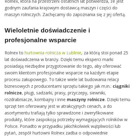
Rolnex, która na przestrzeni ostatnich lat potwierdza, że jest
godnym zaufania krajowym dostawcą maszyn i części do
maszyn rolniczych. Zachęcamy do zapoznania się z jej ofertą.
Wieloletnie doświadczenie i
profesjonalne wsparcie
Rolnex to
hurtownia rolnicza w Lublinie
, za którą stoi ponad 25
lat doświadczenia w branży. Dzięki temu eksperci marki
posiadają niezbędne przygotowanie do tego, aby oferować
swoim klientom profesjonalne wsparcie na każdym etapie
procesu zakupowego. To także wiele lat budowania relacji
biznesowych z producentami sprzętu takiego jak m.in.:
ciągniki
rolnicze
, pługi, sadzarki, prasy, przyczepy, siewniki,
rozdrabniacze, kombajny i inne
maszyny rolnicze
. Dzięki temu
sprzęt ten oferowany jest w atrakcyjnych cenach, a do
asortymentu trafiają tylko sprawdzone i zweryfikowane
produkty, które zaspokoją potrzeby wymagających rolników w
Polsce. Ponadto w przypadku jakichkolwiek wątpliwości lub
pytań, zespół hurtowni Rolnex zadba o odpowiednie