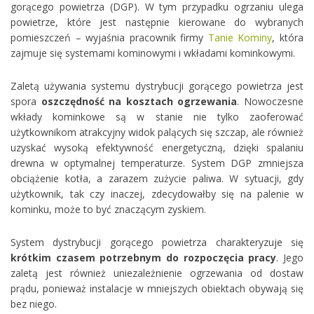
gorącego powietrza (DGP). W tym przypadku ogrzaniu ulega
powietrze, które jest następnie kierowane do wybranych
pomieszczeń
– wyjaśnia pracownik firmy
Tanie Kominy
, która
zajmuje się systemami kominowymi i wkładami kominkowymi.
Zaletą używania systemu dystrybucji gorącego powietrza jest
spora
oszczędność na kosztach ogrzewania
. Nowoczesne
wkłady kominkowe są w stanie nie tylko zaoferować
użytkownikom atrakcyjny widok palących się szczap, ale również
uzyskać wysoką efektywność energetyczną, dzięki spalaniu
drewna w optymalnej temperaturze. System DGP zmniejsza
obciążenie kotła, a zarazem zużycie paliwa. W sytuacji, gdy
użytkownik, tak czy inaczej, zdecydowałby się na palenie w
kominku, może to być znaczącym zyskiem.
System dystrybucji gorącego powietrza charakteryzuje się
krótkim czasem potrzebnym do rozpoczęcia pracy
. Jego
zaletą jest również uniezależnienie ogrzewania od dostaw
prądu, ponieważ instalacje w mniejszych obiektach obywają się
bez niego.