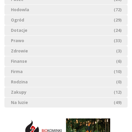
Hodowla
(72)
Ogród
(29)
Dotacje
(24)
Prawo
(33)
Zdrowie
(3)
Finanse
(6)
Firma
(10)
Rodzina
(0)
Zakupy
(12)
Na luzie
(49)