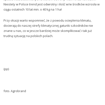
Niestety w Polsce trend jest odwrotny i ilość w/w środków wzrosła w
ciągu ostatnich 10 lat min. o 40 kg na 1 ha!
Przy okazji warto wspomnieć, że z powodu ocieplenia klimatu,
docierają do naszej strefy klimatycznej gatunki szkodników nie
znane u nas, co w jescze bardziej może skomplikować i tak już
trudną sytuację na polskich polach.
(pp)
foto. Agrobrand