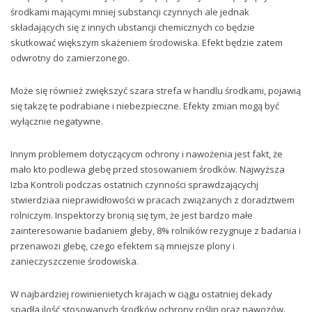
środkami mającymi mniej substancji czynnych ale jednak
składających się z innych ubstancji chemicznych co będzie
skutkować większym skażeniem środowiska. Efekt będzie zatem
odwrotny do zamierzonego.
Może się również zwiększyć szara strefa w handlu środkami, pojawią
się takzę te podrabiane i niebezpieczne. Efekty zmian mogą być
wyłącznie negatywne.
Innym problemem dotyczącycm ochrony i nawożenia jest fakt, że
mało kto podlewa glebę przed stosowaniem środków. Najwyższa
Izba Kontroli podczas ostatnich czynności sprawdzającychj
stwierdziaa nieprawidłowości w pracach związanych z doradztwem
rolniczym. Inspektorzy bronią się tym, że jest bardzo małe
zainteresowanie badaniem gleby, 8% rolników rezygnuje z badania i
przenawozi glebę, czego efektem są mniejsze plony i
zanieczyszczenie środowiska.
W najbardziej rowinienietych krajach w ciągu ostatniej dekady
spadła ilość stosowanych środków ochrony roślin oraz nawozów.