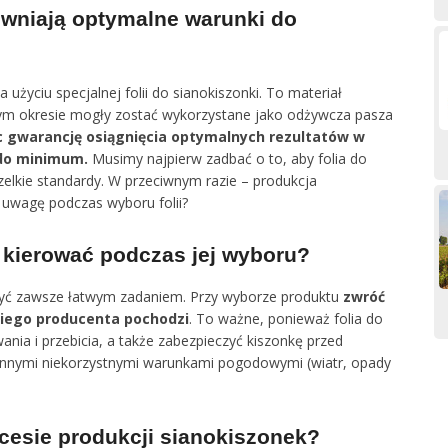
pewniają optymalne warunki do
życiu specjalnej folii do sianokiszonki. To materiał
szym okresie mogły zostać wykorzystane jako odżywcza pasza
 gwarancję osiągnięcia optymalnych rezultatów w
 do minimum.
Musimy najpierw zadbać o to, aby folia do
szelkie standardy. W przeciwnym razie – produkcja
 uwagę podczas wyboru folii?
ę kierować podczas jej wyboru?
 być zawsze łatwym zadaniem. Przy wyborze produktu
zwróć
kiego producenta pochodzi
. To ważne, ponieważ folia do
nia i przebicia, a także zabezpieczyć kiszonkę przed
innymi niekorzystnymi warunkami pogodowymi (wiatr, opady
cesie produkcji sianokiszonek?