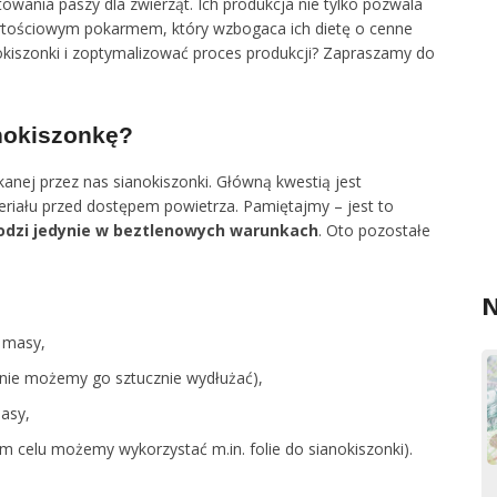
owania paszy dla zwierząt. Ich produkcja nie tylko pozwala
artościowym pokarmem, który wzbogaca ich dietę o cenne
nokiszonki i zoptymalizować proces produkcji? Zapraszamy do
anokiszonkę?
kanej przez nas sianokiszonki. Główną kwestią jest
eriału przed dostępem powietrza. Pamiętajmy – jest to
odzi jedynie w beztlenowych warunkach
. Oto pozostałe
N
e masy,
 (nie możemy go sztucznie wydłużać),
asy,
m celu możemy wykorzystać m.in. folie do sianokiszonki).