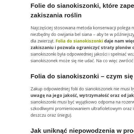
Folie do sianokiszonki, które za
zakiszania roślin
Najczęściej stosowana metoda konserwacji polega na u
niezbędny do owijania bel siana – aby te w później
dla zwierząt.
Folia do sianokiszonki
daje nam więc
zakiszaniu i pozwala ograniczyć straty plonów
sianokiszonki była odpowiedniej jakości i spełniać w
sianokiszonek może się nie udać. Na co więc zwrócić
Folia do sianokiszonki – czym si
Zakup odpowiedniej folii do sianokiszonek nie musi
uwagę na jego jakość, wytrzymałość oraz od ja
sianokiszonki musi być wyjątkowo odporna na rozerwa
szkodliwymi promieniowaniem ultrafioletowym oraz 
deszczu oraz śniegu).
Jak uniknąć niepowodzenia w pro