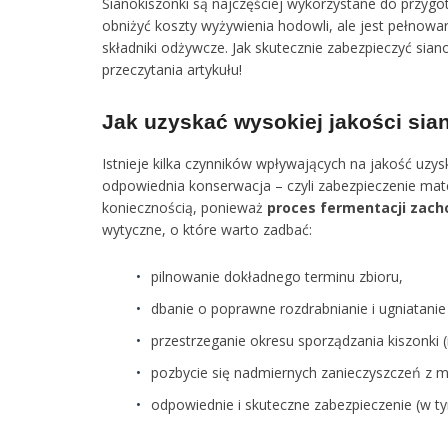
Sianokiszonki są najczęściej wykorzystane do przygot
obniżyć koszty wyżywienia hodowli, ale jest pełnow
składniki odżywcze. Jak skutecznie zabezpieczyć sia
przeczytania artykułu!
Jak uzyskać wysokiej jakości si
Istnieje kilka czynników wpływających na jakość uzys
odpowiednia konserwacja – czyli zabezpieczenie mat
koniecznością, ponieważ
proces fermentacji zach
wytyczne, o które warto zadbać:
pilnowanie dokładnego terminu zbioru,
dbanie o poprawne rozdrabnianie i ugniatani
przestrzeganie okresu sporządzania kiszonki
pozbycie się nadmiernych zanieczyszczeń z m
odpowiednie i skuteczne zabezpieczenie (w ty