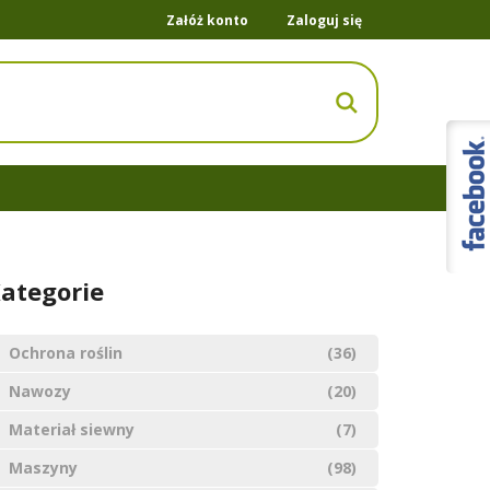
Załóż konto
Zaloguj się
ategorie
Ochrona roślin
(36)
Nawozy
(20)
Materiał siewny
(7)
Maszyny
(98)