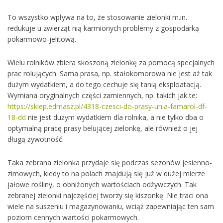
To wszystko wpływa na to, że stosowanie zielonki m.in.
redukuje u zwierząt nią karmionych problemy z gospodarką
pokarmowo-jelitową.
Wielu rolników zbiera skoszoną zielonkę za pomocą specjalnych
prac rolujących. Sama prasa, np. stałokomorowa nie jest aż tak
dużym wydatkiem, a do tego cechuje się tanią eksploatacją.
Wymiana oryginalnych części zamiennych, np. takich jak te:
https://sklep.edmasz.pl/4318-czesci-do-prasy-unia-famarol-df-
18-dd
nie jest dużym wydatkiem dla rolnika, a nie tylko dba o
optymalną pracę prasy belującej zielonkę, ale również o jej
długą żywotność.
Taka zebrana zielonka przydaje się podczas sezonów jesienno-
zimowych, kiedy to na polach znajdują się już w dużej mierze
jałowe rośliny, o obniżonych wartościach odżywczych. Tak
zebranej zielonki najczęściej tworzy się kiszonkę. Nie traci ona
wiele na suszeniu i magazynowaniu, wciąż zapewniając ten sam
poziom cennych wartości pokarmowych.