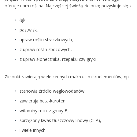
oferuje nam roślina. Najczęściej świeżą zielonkę pozyskuje się z:
łąk,
pastwisk,
upraw roślin strączkowych,
z upraw roślin zbożowych,
z upraw słonecznika, rzepaku czy gryki.
Zielonki zawierają wiele cennych makro- i mikroelementów, np.
stanowią źródło węglowodanów,
zawierają beta-karoten,
witaminy m.in. z grupy B,
sprzężony kwas tłuszczowy linowy (CLA),
i wiele innych.