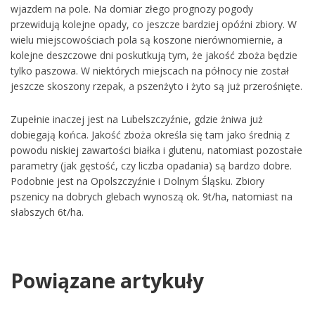
wjazdem na pole. Na domiar złego prognozy pogody
przewidują kolejne opady, co jeszcze bardziej opóźni zbiory. W
wielu miejscowościach pola są koszone nierównomiernie, a
kolejne deszczowe dni poskutkują tym, że jakość zboża będzie
tylko paszowa. W niektórych miejscach na północy nie został
jeszcze skoszony rzepak, a pszenżyto i żyto są już przerośnięte.
Zupełnie inaczej jest na Lubelszczyźnie, gdzie żniwa już
dobiegają końca. Jakość zboża określa się tam jako średnią z
powodu niskiej zawartości białka i glutenu, natomiast pozostałe
parametry (jak gęstość, czy liczba opadania) są bardzo dobre.
Podobnie jest na Opolszczyźnie i Dolnym Śląsku. Zbiory
pszenicy na dobrych glebach wynoszą ok. 9t/ha, natomiast na
słabszych 6t/ha.
Powiązane artykuły