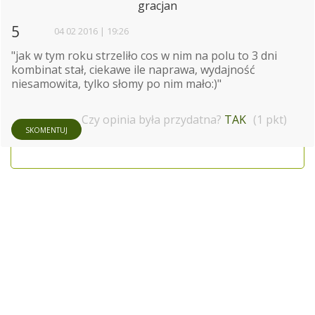
gracjan
5
04 02 2016 | 19:26
"jak w tym roku strzeliło cos w nim na polu to 3 dni
kombinat stał, ciekawe ile naprawa, wydajność
niesamowita, tylko słomy po nim mało:)"
Czy opinia była przydatna?
TAK
(1 pkt)
SKOMENTUJ