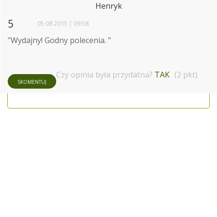
Henryk
5
05 08 2015 | 09:58
"Wydajny! Godny polecenia. "
Czy opinia była przydatna?
TAK
(2 pkt)
SKOMENTUJ