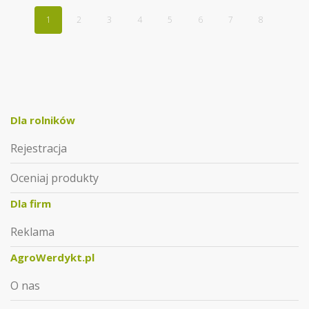
1
2
3
4
5
6
7
8
Dla rolników
Rejestracja
Oceniaj produkty
Dla firm
Reklama
AgroWerdykt.pl
O nas