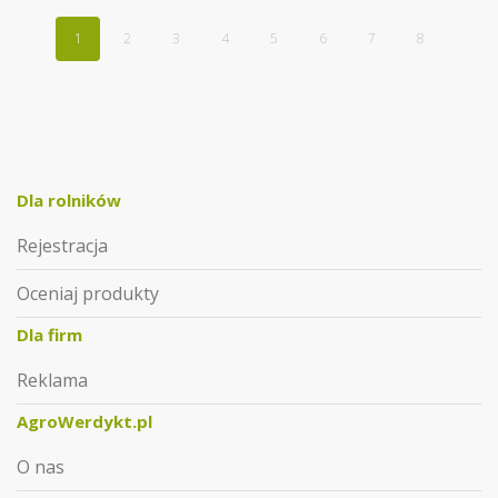
1
2
3
4
5
6
7
8
Dla rolników
Rejestracja
Oceniaj produkty
Dla firm
Reklama
AgroWerdykt.pl
O nas