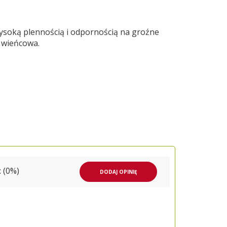
wysoką plennością i odpornością na groźne
a wieńcowa.
 (0%)
DODAJ OPINIĘ