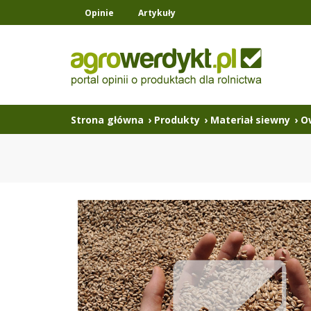
Opinie
Artykuły
Strona główna
›
Produkty
›
Materiał siewny
›
O