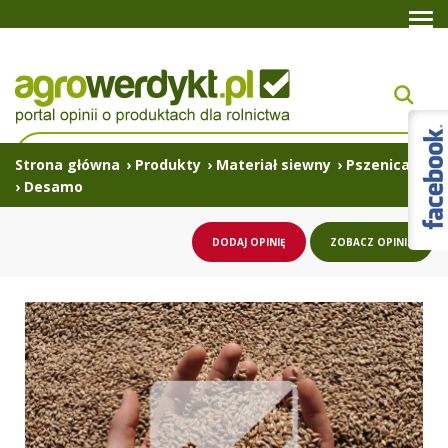
Strona główna
›
Produkty
›
Materiał siewny
›
Pszenica
›
Desamo
DODAJ OPINIĘ
ZOBACZ OPINIE