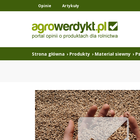
Opinie
Artykuły
Strona główna
›
Produkty
›
Materiał siewny
›
P