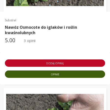
Substral
Nawóz Osmocote do iglaków i roślin
kwaśnolubnych
5.00
3 opinii
DODAJ OPINIĘ
OPINIE