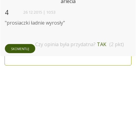
arlecia
4
26 12 2015 | 10:53
"prosiaczki ładnie wyrosły"
Czy opinia była przydatna?
TAK
(2 pkt)
SKOMENTUJ