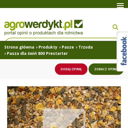
Strona główna
›
Produkty
›
Pasze
›
Trzoda
›
Pasza dla świń 800 Prestarter
DODAJ OPINIĘ
ZOBACZ OPINIE