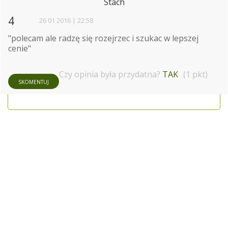
Stach
4
26 01 2016 | 22:58
"polecam ale radzę się rozejrzec i szukac w lepszej
cenie"
Czy opinia była przydatna?
TAK
(1 pkt)
SKOMENTUJ