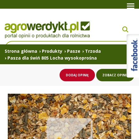
Strona główna
›
Produkty
›
Pasze
›
Trzoda
›
Pasza dla świń 805 Locha wysokoprośna
DODAJ OPINIĘ
ZOBACZ OPINIE