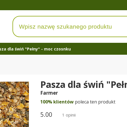
sza dla świń "Pełny" - moc czosnku
Pasza dla świń "Peł
Farmer
100% klientów
poleca ten produkt
5.00
1 opinii