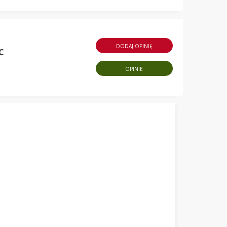
DODAJ OPINIĘ
C
OPINIE