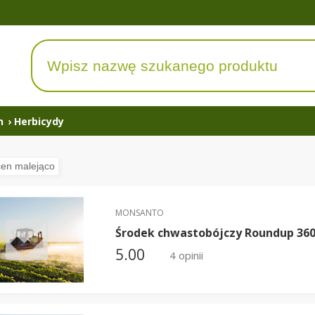
n
›
Herbicydy
MONSANTO
Środek chwastobójczy Roundup 360
5.00
4 opinii