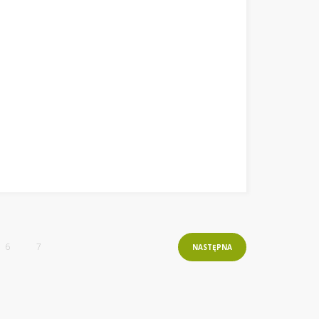
6
7
NASTĘPNA