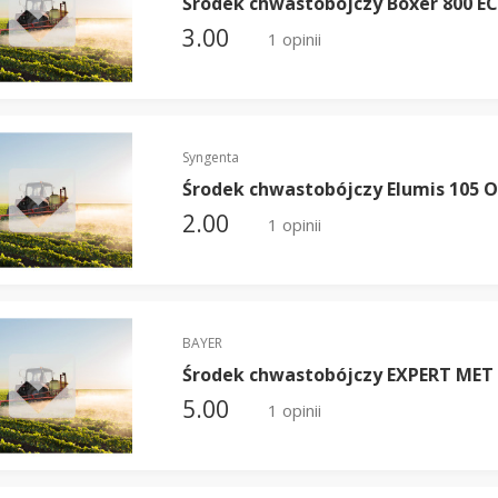
Środek chwastobójczy Boxer 800 EC
3.00
1 opinii
Syngenta
Środek chwastobójczy Elumis 105 
2.00
1 opinii
BAYER
Środek chwastobójczy EXPERT MET
5.00
1 opinii