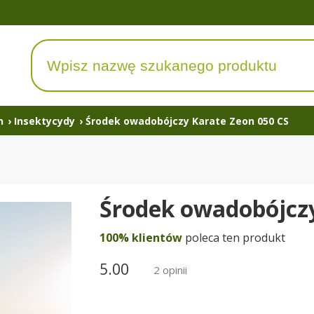
n
›
Insektycydy
›
Środek owadobójczy Karate Zeon 050 CS
Środek owadobójczy
100% klientów
poleca ten produkt
5.00
2 opinii