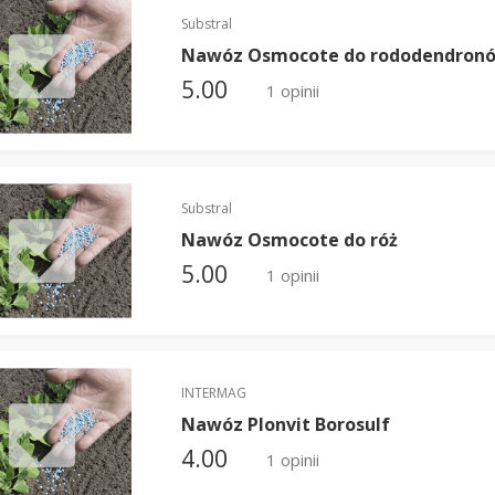
Substral
Nawóz Osmocote do rododendron
5.00
1 opinii
Substral
Nawóz Osmocote do róż
5.00
1 opinii
INTERMAG
Nawóz Plonvit Borosulf
4.00
1 opinii