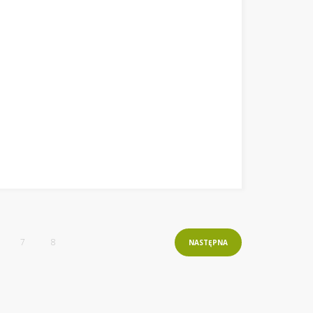
7
8
NASTĘPNA