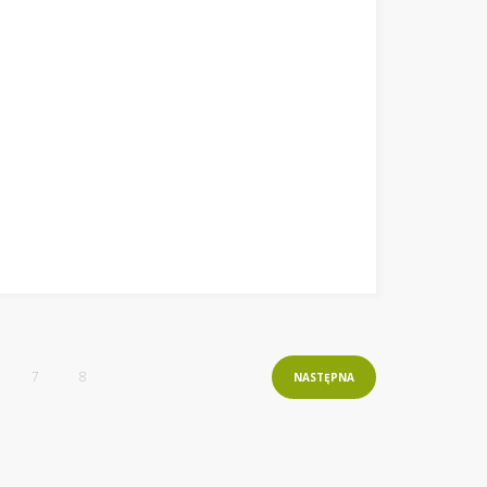
7
8
NASTĘPNA