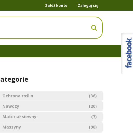
Załóż konto
Zaloguj się
ategorie
Ochrona roślin
(36)
Nawozy
(20)
Materiał siewny
(7)
Maszyny
(98)