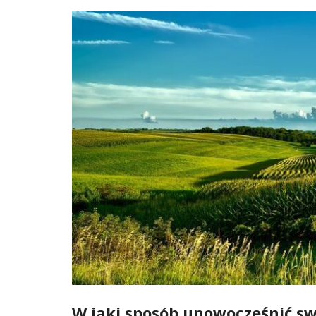
W jaki sposób unowocześnić s