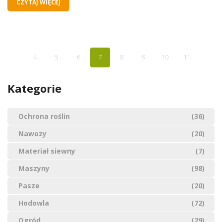
CZYTAJ WIĘCEJ
4
5
6
7
8
9
10
11
Kategorie
Ochrona roślin
(36)
Nawozy
(20)
Materiał siewny
(7)
Maszyny
(98)
Pasze
(20)
Hodowla
(72)
Ogród
(29)